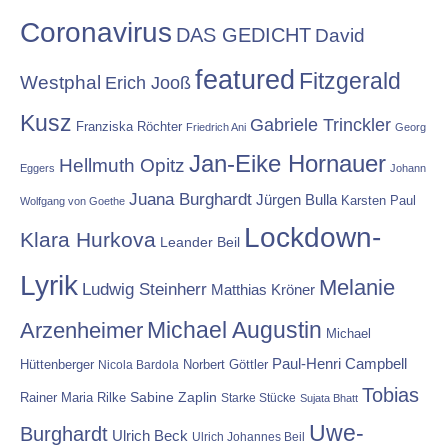
Coronavirus
DAS GEDICHT
David
featured
Fitzgerald
Westphal
Erich Jooß
Kusz
Gabriele Trinckler
Franziska Röchter
Friedrich Ani
Georg
Jan-Eike Hornauer
Hellmuth Opitz
Eggers
Johann
Juana Burghardt
Jürgen Bulla
Karsten Paul
Wolfgang von Goethe
Lockdown-
Klara Hurkova
Leander Beil
Lyrik
Melanie
Ludwig Steinherr
Matthias Kröner
Michael Augustin
Arzenheimer
Michael
Paul-Henri Campbell
Hüttenberger
Nicola Bardola
Norbert Göttler
Tobias
Rainer Maria Rilke
Sabine Zaplin
Starke Stücke
Sujata Bhatt
Uwe-
Burghardt
Ulrich Beck
Ulrich Johannes Beil