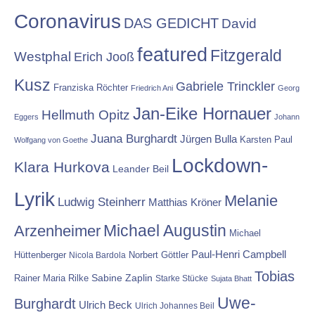
Coronavirus
DAS GEDICHT
David
featured
Fitzgerald
Westphal
Erich Jooß
Kusz
Gabriele Trinckler
Franziska Röchter
Friedrich Ani
Georg
Jan-Eike Hornauer
Hellmuth Opitz
Eggers
Johann
Juana Burghardt
Jürgen Bulla
Karsten Paul
Wolfgang von Goethe
Lockdown-
Klara Hurkova
Leander Beil
Lyrik
Melanie
Ludwig Steinherr
Matthias Kröner
Michael Augustin
Arzenheimer
Michael
Paul-Henri Campbell
Hüttenberger
Nicola Bardola
Norbert Göttler
Tobias
Rainer Maria Rilke
Sabine Zaplin
Starke Stücke
Sujata Bhatt
Uwe-
Burghardt
Ulrich Beck
Ulrich Johannes Beil