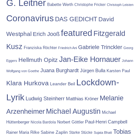
G. Leitner
Babette Werth
Christophe Fricker
Christoph Leisten
Coronavirus
DAS GEDICHT
David
featured
Fitzgerald
Westphal
Erich Jooß
Kusz
Gabriele Trinckler
Franziska Röchter
Friedrich Ani
Georg
Jan-Eike Hornauer
Hellmuth Opitz
Eggers
Johann
Juana Burghardt
Jürgen Bulla
Karsten Paul
Wolfgang von Goethe
Lockdown-
Klara Hurkova
Leander Beil
Lyrik
Melanie
Ludwig Steinherr
Matthias Kröner
Michael Augustin
Arzenheimer
Michael
Paul-Henri Campbell
Hüttenberger
Nicola Bardola
Norbert Göttler
Tobias
Rainer Maria Rilke
Sabine Zaplin
Starke Stücke
Sujata Bhatt