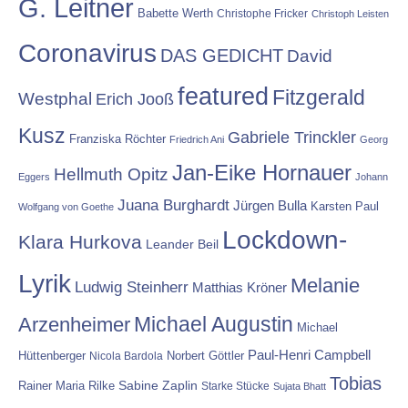
G. Leitner
Babette Werth
Christophe Fricker
Christoph Leisten
Coronavirus
DAS GEDICHT
David
featured
Fitzgerald
Westphal
Erich Jooß
Kusz
Gabriele Trinckler
Franziska Röchter
Friedrich Ani
Georg
Jan-Eike Hornauer
Hellmuth Opitz
Eggers
Johann
Juana Burghardt
Jürgen Bulla
Karsten Paul
Wolfgang von Goethe
Lockdown-
Klara Hurkova
Leander Beil
Lyrik
Melanie
Ludwig Steinherr
Matthias Kröner
Michael Augustin
Arzenheimer
Michael
Paul-Henri Campbell
Hüttenberger
Nicola Bardola
Norbert Göttler
Tobias
Rainer Maria Rilke
Sabine Zaplin
Starke Stücke
Sujata Bhatt