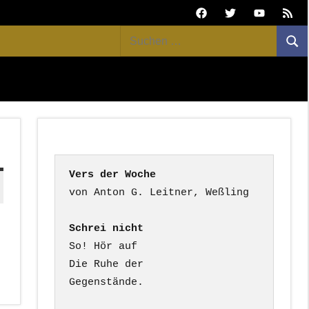
Facebook
Twitter
Youtube
Feed
Suchen
Suc
nach:
Vers der Woche
Schrei nicht
So! Hör auf

Die Ruhe der

Gegenstände.
