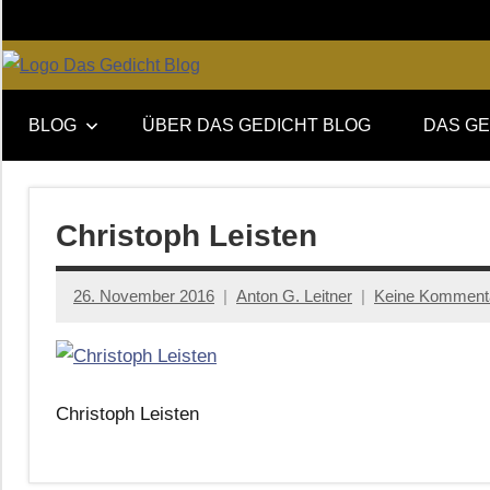
Zum
Inhalt
springen
Online-
DAS
Forum
BLOG
ÜBER DAS GEDICHT BLOG
DAS GE
von
GEDICHT
DAS
GEDICHT.
blog
Zeitschrift
Christoph Leisten
für
Lyrik,
26. November 2016
Anton G. Leitner
Keine Komment
Essay
und
Kritik
Christoph Leisten