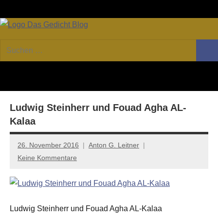
Zum
Facebook
Twitter
Youtube
Fee
Inhalt
springen
DAS
Online-
Suchen
Forum
Such
GEDICHT
nach:
von
DAS
blog
GEDICHT.
Zeitschrift
Ludwig Steinherr und Fouad Agha AL-
für
Lyrik,
Kalaa
Essay
und
26. November 2016
Anton G. Leitner
Kritik
Keine Kommentare
Ludwig Steinherr und Fouad Agha AL-Kalaa