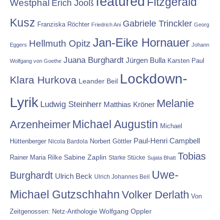
featured
Fitzgerald
Westphal
Erich Jooß
Kusz
Gabriele Trinckler
Franziska Röchter
Friedrich Ani
Georg
Jan-Eike Hornauer
Hellmuth Opitz
Eggers
Johann
Juana Burghardt
Jürgen Bulla
Karsten Paul
Wolfgang von Goethe
Lockdown-
Klara Hurkova
Leander Beil
Lyrik
Melanie
Ludwig Steinherr
Matthias Kröner
Michael Augustin
Arzenheimer
Michael
Paul-Henri Campbell
Hüttenberger
Nicola Bardola
Norbert Göttler
Tobias
Rainer Maria Rilke
Sabine Zaplin
Starke Stücke
Sujata Bhatt
Uwe-
Burghardt
Ulrich Beck
Ulrich Johannes Beil
Michael Gutzschhahn
Volker Derlath
Von
Wolfgang Oppler
Zeitgenossen: Netz-Anthologie