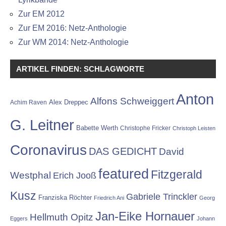
Zur EM 2012
Zur EM 2016: Netz-Anthologie
Zur WM 2014: Netz-Anthologie
ARTIKEL FINDEN: SCHLAGWORTE
Anton
Alfons Schweiggert
Alex Dreppec
Achim Raven
G. Leitner
Babette Werth
Christophe Fricker
Christoph Leisten
Coronavirus
DAS GEDICHT
David
featured
Fitzgerald
Westphal
Erich Jooß
Kusz
Gabriele Trinckler
Franziska Röchter
Friedrich Ani
Georg
Jan-Eike Hornauer
Hellmuth Opitz
Eggers
Johann