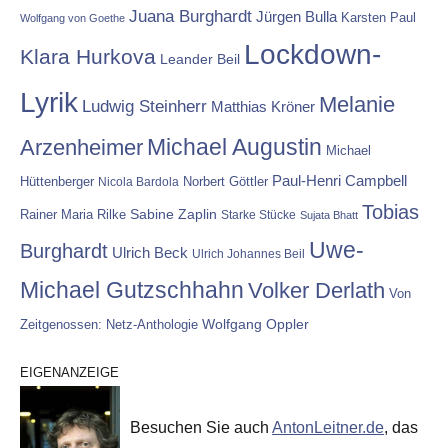
Juana Burghardt
Jürgen Bulla
Karsten Paul
Wolfgang von Goethe
Lockdown-
Klara Hurkova
Leander Beil
Lyrik
Melanie
Ludwig Steinherr
Matthias Kröner
Michael Augustin
Arzenheimer
Michael
Paul-Henri Campbell
Hüttenberger
Nicola Bardola
Norbert Göttler
Tobias
Rainer Maria Rilke
Sabine Zaplin
Starke Stücke
Sujata Bhatt
Uwe-
Burghardt
Ulrich Beck
Ulrich Johannes Beil
Michael Gutzschhahn
Volker Derlath
Von
Wolfgang Oppler
Zeitgenossen: Netz-Anthologie
EIGENANZEIGE
Besuchen Sie auch
AntonLeitner.de
, das