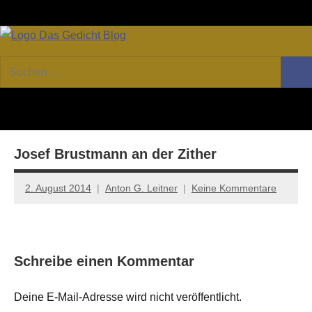
Zum
Facebook
Twitter
Youtube
Fee
Inhalt
springen
DAS
Online-
Suchen
Forum
Such
GEDICHT
nach:
von
DAS
blog
GEDICHT.
Zeitschrift
Josef Brustmann an der Zither
für
Lyrik,
Essay
2. August 2014
Anton G. Leitner
Keine Kommentare
und
Kritik
Schreibe einen Kommentar
Deine E-Mail-Adresse wird nicht veröffentlicht.