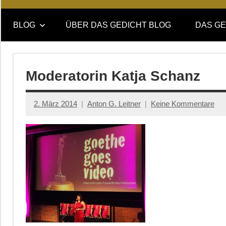
Online-
DAS
Forum
BLOG
ÜBER DAS GEDICHT BLOG
DAS GE
von
GEDICHT
DAS
GEDICHT.
blog
Zeitschrift
Moderatorin Katja Schanz
für
Lyrik,
2. März 2014
Anton G. Leitner
Keine Kommentare
Essay
und
Kritik