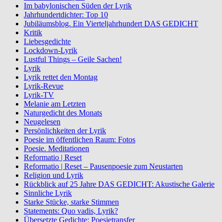
Im babylonischen Süden der Lyrik
Jahrhundertdichter: Top 10
Jubiläumsblog. Ein Vierteljahrhundert DAS GEDICHT
Kritik
Liebesgedichte
Lockdown-Lyrik
Lustful Things – Geile Sachen!
Lyrik
Lyrik rettet den Montag
Lyrik-Revue
Lyrik-TV
Melanie am Letzten
Naturgedicht des Monats
Neugelesen
Persönlichkeiten der Lyrik
Poesie im öffentlichen Raum: Fotos
Poesie. Meditationen
Reformatio | Reset
Reformatio | Reset – Pausenpoesie zum Neustarten
Religion und Lyrik
Rückblick auf 25 Jahre DAS GEDICHT: Akustische Galerie
Sinnliche Lyrik
Starke Stücke, starke Stimmen
Statements: Quo vadis, Lyrik?
Übersetzte Gedichte: Poesietransfer