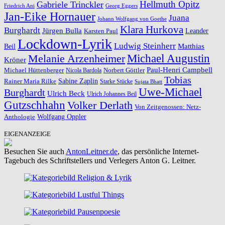
Hellmuth Opitz
Gabriele Trinckler
Friedrich Ani
Georg Eggers
Jan-Eike Hornauer
Juana
Johann Wolfgang von Goethe
Klara Hurkova
Burghardt
Jürgen Bulla
Leander
Karsten Paul
Lockdown-Lyrik
Ludwig Steinherr
Beil
Matthias
Michael Augustin
Melanie Arzenheimer
Kröner
Paul-Henri Campbell
Michael Hüttenberger
Norbert Göttler
Nicola Bardola
Tobias
Rainer Maria Rilke
Sabine Zaplin
Starke Stücke
Sujata Bhatt
Uwe-Michael
Burghardt
Ulrich Beck
Ulrich Johannes Beil
Gutzschhahn
Volker Derlath
Von Zeitgenossen: Netz-
Wolfgang Oppler
Anthologie
EIGENANZEIGE
Besuchen Sie auch
AntonLeitner.de
, das persönliche Internet-
Tagebuch des Schriftstellers und Verlegers Anton G. Leitner.