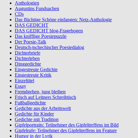
Anthologien
Augustins Fundsachen
CDs
Das flüchtige Schöne einfangen: Netz-Anthologie
DAS GEDICHT
DAS GEDICHT blog-Fragebogen
Das knifflige Poesiepuzzle
Der Poesie-Talk
Deutsch-tschechischer Poesiedialog
Dichterbriefe
Dichterleben
Dinggedichte
Eingestreute Gedichte
Eingestreute Kritik
Einzeltitel
Essay
Fremdgehen, jung bleiben
Frisch auf Leitners Schreibtisch
Fußballgedichte
Gedichte aus der Arbeitswelt
Gedichte für Kinder
Gedichte mit Tradition
Gipfelportraits: Teilnehmer des Gipfeltreffens im Bild
Gipfelrufe: Teilnehmer des Gipfeltreffens im Feature
Humor in der Lyrik