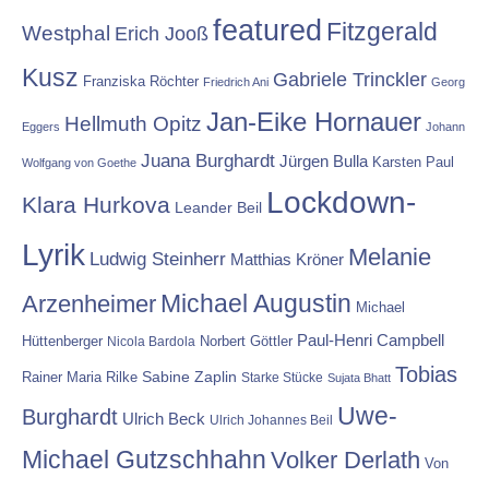
featured
Fitzgerald
Westphal
Erich Jooß
Kusz
Gabriele Trinckler
Franziska Röchter
Friedrich Ani
Georg
Jan-Eike Hornauer
Hellmuth Opitz
Eggers
Johann
Juana Burghardt
Jürgen Bulla
Karsten Paul
Wolfgang von Goethe
Lockdown-
Klara Hurkova
Leander Beil
Lyrik
Melanie
Ludwig Steinherr
Matthias Kröner
Michael Augustin
Arzenheimer
Michael
Paul-Henri Campbell
Hüttenberger
Nicola Bardola
Norbert Göttler
Tobias
Rainer Maria Rilke
Sabine Zaplin
Starke Stücke
Sujata Bhatt
Uwe-
Burghardt
Ulrich Beck
Ulrich Johannes Beil
Michael Gutzschhahn
Volker Derlath
Von