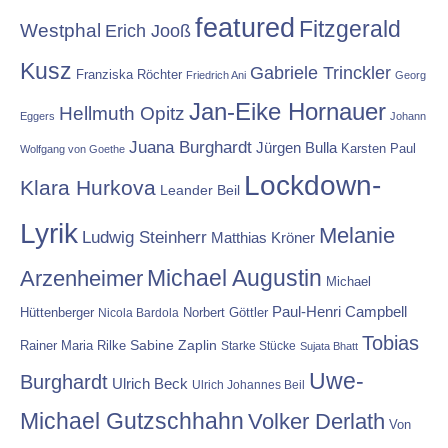
featured
Fitzgerald
Westphal
Erich Jooß
Kusz
Gabriele Trinckler
Franziska Röchter
Friedrich Ani
Georg
Jan-Eike Hornauer
Hellmuth Opitz
Eggers
Johann
Juana Burghardt
Jürgen Bulla
Karsten Paul
Wolfgang von Goethe
Lockdown-
Klara Hurkova
Leander Beil
Lyrik
Melanie
Ludwig Steinherr
Matthias Kröner
Michael Augustin
Arzenheimer
Michael
Paul-Henri Campbell
Hüttenberger
Nicola Bardola
Norbert Göttler
Tobias
Rainer Maria Rilke
Sabine Zaplin
Starke Stücke
Sujata Bhatt
Uwe-
Burghardt
Ulrich Beck
Ulrich Johannes Beil
Michael Gutzschhahn
Volker Derlath
Von