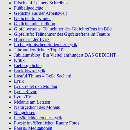
Frisch auf Leitners Schreibtisch
Fußballgedichte
Gedichte aus der Arbeitswelt
Gedichte für Kinder
Gedichte mit Tradition
Gipfelportraits: Teilnehmer des Gipfeltreffens im Bild
Gipfelrufe: Teilnehmer des Gipfeltreffens im Feature
Humor in der Lyrik
Im babylonischen Süden der Lyrik
Jahrhundertdichter: Top 10
Jubiläumsblog. Ein Vierteljahrhundert DAS GEDICHT
Kritik
Liebesgedichte
Lockdown-Lyrik
Lustful Things – Geile Sachen!
Lyrik
Lyrik rettet den Montag
Lyrik-Revue
Lyrik-TV
Melanie am Letzten
Naturgedicht des Monats
Neugelesen
Persönlichkeiten der Lyrik
Poesie im öffentlichen Raum: Fotos
Poesie. Meditationen