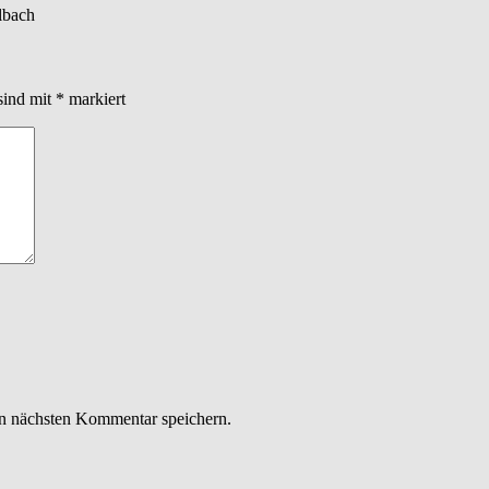
lbach
sind mit
*
markiert
n nächsten Kommentar speichern.