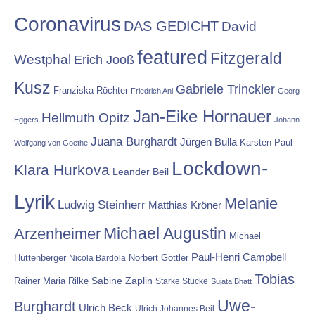
Coronavirus
DAS GEDICHT
David
featured
Fitzgerald
Westphal
Erich Jooß
Kusz
Gabriele Trinckler
Franziska Röchter
Friedrich Ani
Georg
Jan-Eike Hornauer
Hellmuth Opitz
Eggers
Johann
Juana Burghardt
Jürgen Bulla
Karsten Paul
Wolfgang von Goethe
Lockdown-
Klara Hurkova
Leander Beil
Lyrik
Melanie
Ludwig Steinherr
Matthias Kröner
Michael Augustin
Arzenheimer
Michael
Paul-Henri Campbell
Hüttenberger
Nicola Bardola
Norbert Göttler
Tobias
Rainer Maria Rilke
Sabine Zaplin
Starke Stücke
Sujata Bhatt
Uwe-
Burghardt
Ulrich Beck
Ulrich Johannes Beil