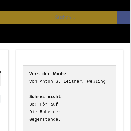
Facebook
Twitter
Youtube
Feed
Suchen
Suc
nach:
Vers der Woche
Schrei nicht
So! Hör auf

Die Ruhe der

Gegenstände.
