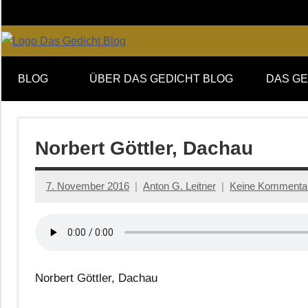
Zum
Inhalt
springen
Online-
DAS
Forum
BLOG
ÜBER DAS GEDICHT BLOG
DAS GE
von
GEDICHT
DAS
GEDICHT.
blog
Zeitschrift
Norbert Göttler, Dachau
für
Lyrik,
7. November 2016
Anton G. Leitner
Keine Kommenta
Essay
und
Kritik
Norbert Göttler, Dachau