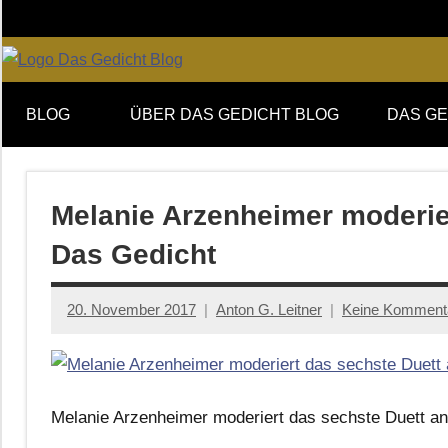
Zum
Inhalt
springen
Online-
DAS
Forum
BLOG
ÜBER DAS GEDICHT BLOG
DAS GE
von
GEDICHT
DAS
GEDICHT.
blog
Zeitschrift
Melanie Arzenheimer moderier
für
Das Gedicht
Lyrik,
Essay
und
20. November 2017
Anton G. Leitner
Keine Komment
Kritik
Melanie Arzenheimer moderiert das sechste Duett an