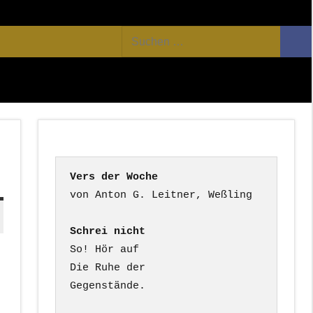
Facebook
Twitter
Youtube
Feed
Suchen
Suc
nach:
Vers der Woche
Schrei nicht
So! Hör auf

Die Ruhe der

Gegenstände.
