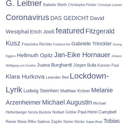
G. Leitner
Babette Werth
Christophe Fricker
Christoph Leisten
Coronavirus
DAS GEDICHT
David
featured
Fitzgerald
Westphal
Erich Jooß
Kusz
Gabriele Trinckler
Franziska Röchter
Friedrich Ani
Georg
Jan-Eike Hornauer
Hellmuth Opitz
Eggers
Johann
Juana Burghardt
Jürgen Bulla
Karsten Paul
Wolfgang von Goethe
Lockdown-
Klara Hurkova
Leander Beil
Lyrik
Melanie
Ludwig Steinherr
Matthias Kröner
Michael Augustin
Arzenheimer
Michael
Paul-Henri Campbell
Hüttenberger
Nicola Bardola
Norbert Göttler
Tobias
Rainer Maria Rilke
Sabine Zaplin
Starke Stücke
Sujata Bhatt