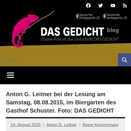
Zum
Facebook
Twitter
Youtube
Fee
Inhalt
springen
DAS
Online-
Suchen
Forum
Such
GEDICHT
nach:
von
DAS
blog
GEDICHT.
Zeitschrift
Anton G. Leitner bei der Lesung am
für
Lyrik,
Samstag, 08.08.2015, im Biergarten des
Essay
Gasthof Schuster. Foto: DAS GEDICHT
und
Kritik
14. August 2015
Anton G. Leitner
Keine Kommentare