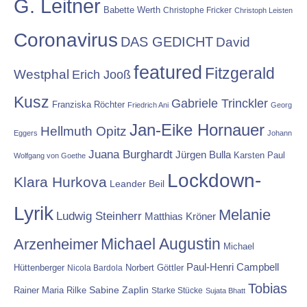
G. Leitner
Babette Werth
Christophe Fricker
Christoph Leisten
Coronavirus
DAS GEDICHT
David
featured
Fitzgerald
Westphal
Erich Jooß
Kusz
Gabriele Trinckler
Franziska Röchter
Friedrich Ani
Georg
Jan-Eike Hornauer
Hellmuth Opitz
Eggers
Johann
Juana Burghardt
Jürgen Bulla
Karsten Paul
Wolfgang von Goethe
Lockdown-
Klara Hurkova
Leander Beil
Lyrik
Melanie
Ludwig Steinherr
Matthias Kröner
Michael Augustin
Arzenheimer
Michael
Paul-Henri Campbell
Hüttenberger
Nicola Bardola
Norbert Göttler
Tobias
Rainer Maria Rilke
Sabine Zaplin
Starke Stücke
Sujata Bhatt