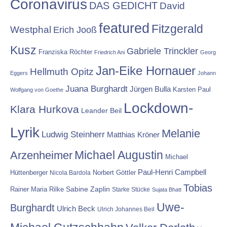
Coronavirus
DAS GEDICHT
David
featured
Fitzgerald
Westphal
Erich Jooß
Kusz
Gabriele Trinckler
Franziska Röchter
Friedrich Ani
Georg
Jan-Eike Hornauer
Hellmuth Opitz
Eggers
Johann
Juana Burghardt
Jürgen Bulla
Karsten Paul
Wolfgang von Goethe
Lockdown-
Klara Hurkova
Leander Beil
Lyrik
Melanie
Ludwig Steinherr
Matthias Kröner
Michael Augustin
Arzenheimer
Michael
Paul-Henri Campbell
Hüttenberger
Nicola Bardola
Norbert Göttler
Tobias
Rainer Maria Rilke
Sabine Zaplin
Starke Stücke
Sujata Bhatt
Uwe-
Burghardt
Ulrich Beck
Ulrich Johannes Beil