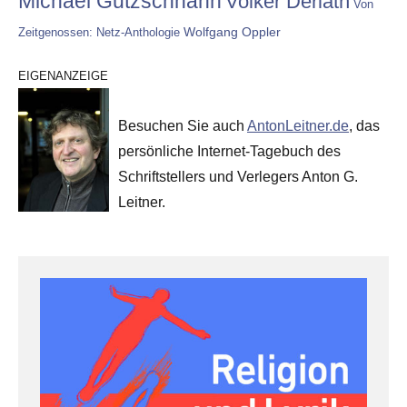
Michael Gutzschhahn
Volker Derlath
Von
Wolfgang Oppler
Zeitgenossen: Netz-Anthologie
EIGENANZEIGE
Besuchen Sie auch
AntonLeitner.de
, das
persönliche Internet-Tagebuch des
Schriftstellers und Verlegers Anton G.
Leitner.