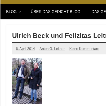
Online-
DAS
Forum
BLOG
ÜBER DAS GEDICHT BLOG
DAS GE
von
GEDICHT
DAS
GEDICHT.
blog
Zeitschrift
Ulrich Beck und Felizitas Le
für
Lyrik,
6. April 2014
Anton G. Leitner
Keine Kommentare
Essay
und
Kritik