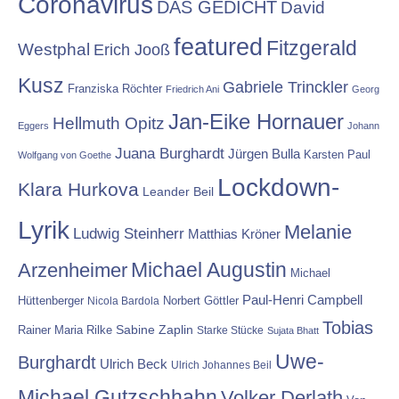
Coronavirus
DAS GEDICHT
David
featured
Fitzgerald
Westphal
Erich Jooß
Kusz
Gabriele Trinckler
Franziska Röchter
Friedrich Ani
Georg
Jan-Eike Hornauer
Hellmuth Opitz
Eggers
Johann
Juana Burghardt
Jürgen Bulla
Karsten Paul
Wolfgang von Goethe
Lockdown-
Klara Hurkova
Leander Beil
Lyrik
Melanie
Ludwig Steinherr
Matthias Kröner
Michael Augustin
Arzenheimer
Michael
Paul-Henri Campbell
Hüttenberger
Nicola Bardola
Norbert Göttler
Tobias
Rainer Maria Rilke
Sabine Zaplin
Starke Stücke
Sujata Bhatt
Uwe-
Burghardt
Ulrich Beck
Ulrich Johannes Beil
Michael Gutzschhahn
Volker Derlath