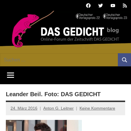
Zum
Facebook
Twitter
Youtube
Fee
Inhalt
springen
DAS
Online-
Suchen
Forum
Such
GEDICHT
nach:
von
DAS
blog
GEDICHT.
Zeitschrift
Leander Beil. Foto: DAS GEDICHT
für
Lyrik,
Essay
24. März 2016
Anton G. Leitner
Keine Kommentare
und
Kritik