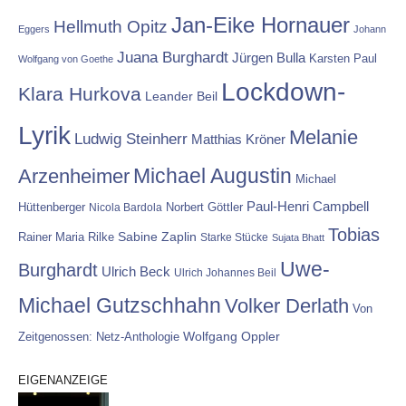
Jan-Eike Hornauer
Hellmuth Opitz
Eggers
Johann
Juana Burghardt
Jürgen Bulla
Karsten Paul
Wolfgang von Goethe
Lockdown-
Klara Hurkova
Leander Beil
Lyrik
Melanie
Ludwig Steinherr
Matthias Kröner
Michael Augustin
Arzenheimer
Michael
Paul-Henri Campbell
Hüttenberger
Nicola Bardola
Norbert Göttler
Tobias
Rainer Maria Rilke
Sabine Zaplin
Starke Stücke
Sujata Bhatt
Uwe-
Burghardt
Ulrich Beck
Ulrich Johannes Beil
Michael Gutzschhahn
Volker Derlath
Von
Wolfgang Oppler
Zeitgenossen: Netz-Anthologie
EIGENANZEIGE