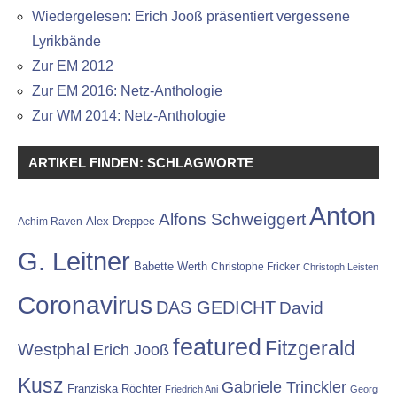
Wiedergelesen: Erich Jooß präsentiert vergessene
Lyrikbände
Zur EM 2012
Zur EM 2016: Netz-Anthologie
Zur WM 2014: Netz-Anthologie
ARTIKEL FINDEN: SCHLAGWORTE
Anton
Alfons Schweiggert
Alex Dreppec
Achim Raven
G. Leitner
Babette Werth
Christophe Fricker
Christoph Leisten
Coronavirus
DAS GEDICHT
David
featured
Fitzgerald
Westphal
Erich Jooß
Kusz
Gabriele Trinckler
Franziska Röchter
Friedrich Ani
Georg