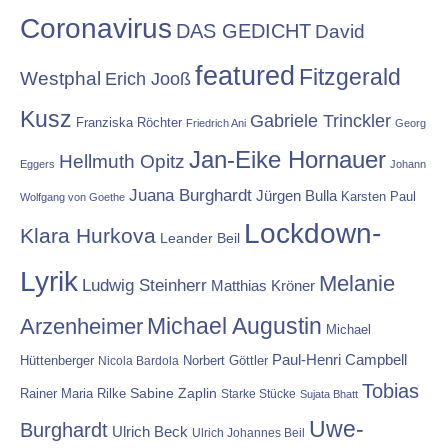
Coronavirus
DAS GEDICHT
David
featured
Fitzgerald
Westphal
Erich Jooß
Kusz
Gabriele Trinckler
Franziska Röchter
Friedrich Ani
Georg
Jan-Eike Hornauer
Hellmuth Opitz
Eggers
Johann
Juana Burghardt
Jürgen Bulla
Karsten Paul
Wolfgang von Goethe
Lockdown-
Klara Hurkova
Leander Beil
Lyrik
Melanie
Ludwig Steinherr
Matthias Kröner
Michael Augustin
Arzenheimer
Michael
Paul-Henri Campbell
Hüttenberger
Nicola Bardola
Norbert Göttler
Tobias
Rainer Maria Rilke
Sabine Zaplin
Starke Stücke
Sujata Bhatt
Uwe-
Burghardt
Ulrich Beck
Ulrich Johannes Beil