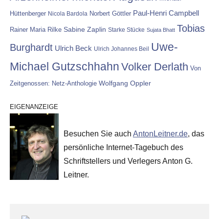
Paul-Henri Campbell
Hüttenberger
Nicola Bardola
Norbert Göttler
Tobias
Rainer Maria Rilke
Sabine Zaplin
Starke Stücke
Sujata Bhatt
Uwe-
Burghardt
Ulrich Beck
Ulrich Johannes Beil
Michael Gutzschhahn
Volker Derlath
Von
Wolfgang Oppler
Zeitgenossen: Netz-Anthologie
EIGENANZEIGE
Besuchen Sie auch
AntonLeitner.de
, das
persönliche Internet-Tagebuch des
Schriftstellers und Verlegers Anton G.
Leitner.