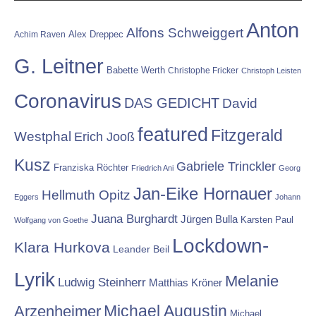
Anton
Alfons Schweiggert
Alex Dreppec
Achim Raven
G. Leitner
Babette Werth
Christophe Fricker
Christoph Leisten
Coronavirus
DAS GEDICHT
David
featured
Fitzgerald
Westphal
Erich Jooß
Kusz
Gabriele Trinckler
Franziska Röchter
Friedrich Ani
Georg
Jan-Eike Hornauer
Hellmuth Opitz
Eggers
Johann
Juana Burghardt
Jürgen Bulla
Karsten Paul
Wolfgang von Goethe
Lockdown-
Klara Hurkova
Leander Beil
Lyrik
Melanie
Ludwig Steinherr
Matthias Kröner
Michael Augustin
Arzenheimer
Michael