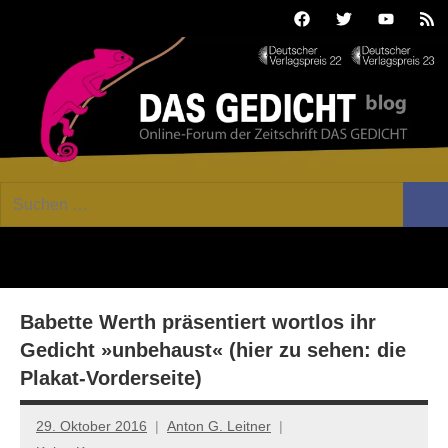
Zum
Facebook
Twitter
Youtube
Fee
Inhalt
springen
DAS
Online-
Suchen
Forum
Such
GEDICHT
nach:
von
DAS
blog
GEDICHT.
Zeitschrift
Babette Werth präsentiert wortlos ihr
für
Lyrik,
Gedicht »unbehaust« (hier zu sehen: die
Essay
Plakat-Vorderseite)
und
Kritik
29. Oktober 2016
Anton G. Leitner