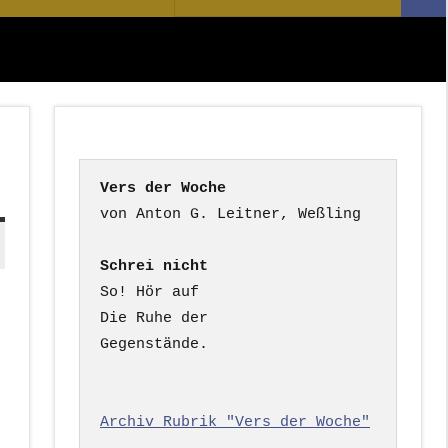
Suc
nach:
Vers der Woche
Schrei nicht
So! Hör auf

Die Ruhe der

Gegenstände.

Archiv Rubrik "Vers der Woche"