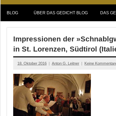
Online-
DAS
Forum
BLOG
ÜBER DAS GEDICHT BLOG
DAS GE
von
GEDICHT
DAS
GEDICHT.
blog
Zeitschrift
Impressionen der »Schnablg
für
in St. Lorenzen, Südtirol (Itali
Lyrik,
Essay
und
18. Oktober 2016
Anton G. Leitner
Keine Kommentar
Kritik