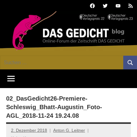
Zum
Facebook
Twitter
Youtube
Fee
Inhalt
springen
DAS
Online-
Suchen
Forum
Such
GEDICHT
nach:
von
DAS
blog
GEDICHT.
Zeitschrift
02_DasGedicht26-Premiere-
für
Lyrik,
Schleswig_Bhatt-Augustin_Foto-
Essay
AGL_2018-11-24 19.24.08
und
Kritik
2. Dezember 2018
Anton G. Leitner