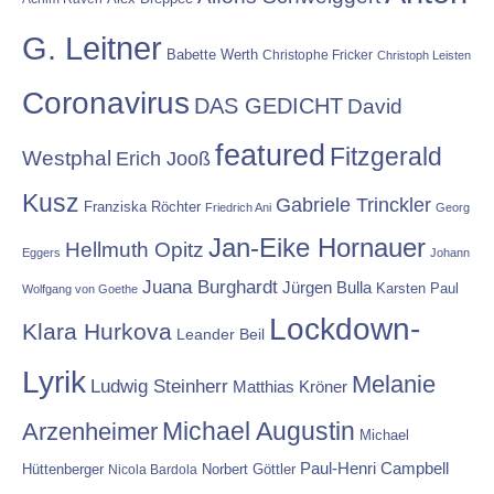
G. Leitner
Babette Werth
Christophe Fricker
Christoph Leisten
Coronavirus
DAS GEDICHT
David
featured
Fitzgerald
Westphal
Erich Jooß
Kusz
Gabriele Trinckler
Franziska Röchter
Friedrich Ani
Georg
Jan-Eike Hornauer
Hellmuth Opitz
Eggers
Johann
Juana Burghardt
Jürgen Bulla
Karsten Paul
Wolfgang von Goethe
Lockdown-
Klara Hurkova
Leander Beil
Lyrik
Melanie
Ludwig Steinherr
Matthias Kröner
Michael Augustin
Arzenheimer
Michael
Paul-Henri Campbell
Hüttenberger
Nicola Bardola
Norbert Göttler