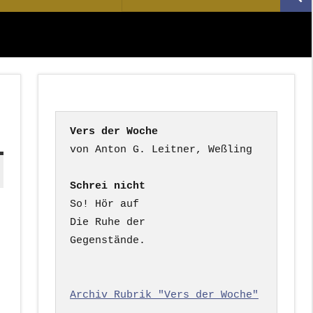
Suc
nach:
Vers der Woche
Schrei nicht
So! Hör auf

Die Ruhe der

Gegenstände.

Archiv Rubrik "Vers der Woche"