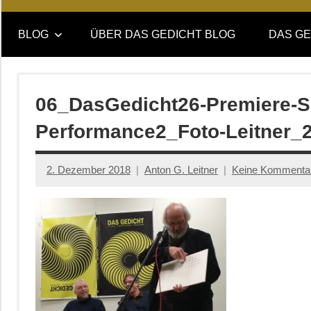
Online-
DAS
Forum
BLOG
ÜBER DAS GEDICHT BLOG
DAS GE
von
GEDICHT
DAS
GEDICHT.
blog
Zeitschrift
06_DasGedicht26-Premiere-Sc
für
Performance2_Foto-Leitner_2
Lyrik,
Essay
und
2. Dezember 2018
Anton G. Leitner
Keine Kommenta
Kritik