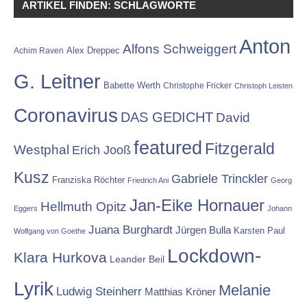
ARTIKEL FINDEN: SCHLAGWORTE
Anton
Alfons Schweiggert
Alex Dreppec
Achim Raven
G. Leitner
Babette Werth
Christophe Fricker
Christoph Leisten
Coronavirus
DAS GEDICHT
David
featured
Fitzgerald
Westphal
Erich Jooß
Kusz
Gabriele Trinckler
Franziska Röchter
Friedrich Ani
Georg
Jan-Eike Hornauer
Hellmuth Opitz
Eggers
Johann
Juana Burghardt
Jürgen Bulla
Karsten Paul
Wolfgang von Goethe
Lockdown-
Klara Hurkova
Leander Beil
Lyrik
Melanie
Ludwig Steinherr
Matthias Kröner