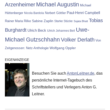
Michael Augustin
Arzenheimer
Michael
Paul-Henri Campbell
Hüttenberger
Nicola Bardola
Norbert Göttler
Tobias
Rainer Maria Rilke
Sabine Zaplin
Starke Stücke
Sujata Bhatt
Uwe-
Burghardt
Ulrich Beck
Ulrich Johannes Beil
Michael Gutzschhahn
Volker Derlath
Von
Wolfgang Oppler
Zeitgenossen: Netz-Anthologie
EIGENANZEIGE
Besuchen Sie auch
AntonLeitner.de
, das
persönliche Internet-Tagebuch des
Schriftstellers und Verlegers Anton G.
Leitner.