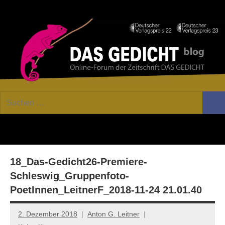
Zum
Facebook
Twitter
Youtube
Fee
Inhalt
springen
DAS
Online-
Suchen
Forum
Such
GEDICHT
nach:
von
DAS
blog
GEDICHT.
Zeitschrift
18_Das-Gedicht26-Premiere-
für
Lyrik,
Schleswig_Gruppenfoto-
Essay
PoetInnen_LeitnerF_2018-11-24 21.01.40
und
Kritik
2. Dezember 2018
Anton G. Leitner