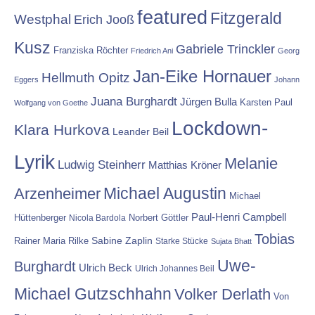
featured
Fitzgerald
Westphal
Erich Jooß
Kusz
Gabriele Trinckler
Franziska Röchter
Friedrich Ani
Georg
Jan-Eike Hornauer
Hellmuth Opitz
Eggers
Johann
Juana Burghardt
Jürgen Bulla
Karsten Paul
Wolfgang von Goethe
Lockdown-
Klara Hurkova
Leander Beil
Lyrik
Melanie
Ludwig Steinherr
Matthias Kröner
Michael Augustin
Arzenheimer
Michael
Paul-Henri Campbell
Hüttenberger
Nicola Bardola
Norbert Göttler
Tobias
Rainer Maria Rilke
Sabine Zaplin
Starke Stücke
Sujata Bhatt
Uwe-
Burghardt
Ulrich Beck
Ulrich Johannes Beil
Michael Gutzschhahn
Volker Derlath
Von