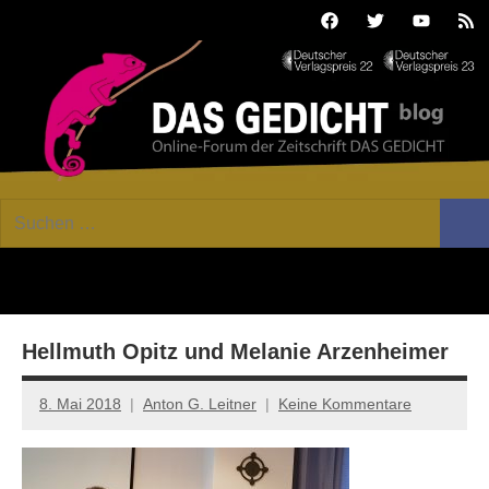
Zum
Facebook
Twitter
Youtube
Fee
Inhalt
springen
DAS
Online-
Suchen
Forum
Such
GEDICHT
nach:
von
DAS
blog
GEDICHT.
Zeitschrift
Hellmuth Opitz und Melanie Arzenheimer
für
Lyrik,
Essay
8. Mai 2018
Anton G. Leitner
Keine Kommentare
und
Kritik