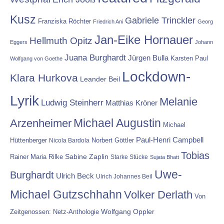
Kusz
Gabriele Trinckler
Franziska Röchter
Friedrich Ani
Georg
Jan-Eike Hornauer
Hellmuth Opitz
Eggers
Johann
Juana Burghardt
Jürgen Bulla
Karsten Paul
Wolfgang von Goethe
Lockdown-
Klara Hurkova
Leander Beil
Lyrik
Melanie
Ludwig Steinherr
Matthias Kröner
Michael Augustin
Arzenheimer
Michael
Paul-Henri Campbell
Hüttenberger
Nicola Bardola
Norbert Göttler
Tobias
Rainer Maria Rilke
Sabine Zaplin
Starke Stücke
Sujata Bhatt
Uwe-
Burghardt
Ulrich Beck
Ulrich Johannes Beil
Michael Gutzschhahn
Volker Derlath
Von
Wolfgang Oppler
Zeitgenossen: Netz-Anthologie