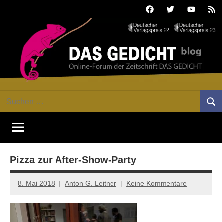
Zum
Facebook
Twitter
Youtube
Fee
Inhalt
springen
DAS
Online-
Suchen
Forum
Such
GEDICHT
nach:
von
DAS
blog
GEDICHT.
Zeitschrift
Pizza zur After-Show-Party
für
Lyrik,
Essay
8. Mai 2018
Anton G. Leitner
Keine Kommentare
und
Kritik