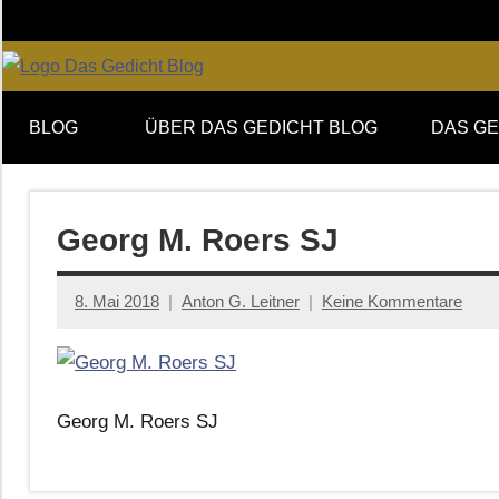
Zum
Inhalt
springen
Online-
DAS
Forum
BLOG
ÜBER DAS GEDICHT BLOG
DAS GE
von
GEDICHT
DAS
GEDICHT.
blog
Zeitschrift
Georg M. Roers SJ
für
Lyrik,
8. Mai 2018
Anton G. Leitner
Keine Kommentare
Essay
und
Kritik
Georg M. Roers SJ