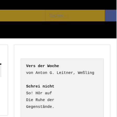
Facebook
Twitter
Youtube
Feed
Suchen
Suc
nach:
Vers der Woche
Schrei nicht
So! Hör auf

Die Ruhe der

Gegenstände.
