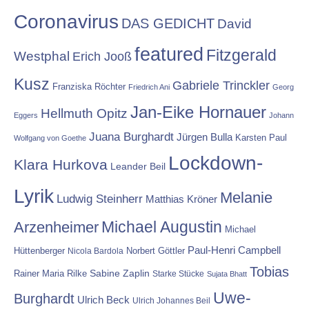
Coronavirus
DAS GEDICHT
David
featured
Fitzgerald
Westphal
Erich Jooß
Kusz
Gabriele Trinckler
Franziska Röchter
Friedrich Ani
Georg
Jan-Eike Hornauer
Hellmuth Opitz
Eggers
Johann
Juana Burghardt
Jürgen Bulla
Karsten Paul
Wolfgang von Goethe
Lockdown-
Klara Hurkova
Leander Beil
Lyrik
Melanie
Ludwig Steinherr
Matthias Kröner
Michael Augustin
Arzenheimer
Michael
Paul-Henri Campbell
Hüttenberger
Nicola Bardola
Norbert Göttler
Tobias
Rainer Maria Rilke
Sabine Zaplin
Starke Stücke
Sujata Bhatt
Uwe-
Burghardt
Ulrich Beck
Ulrich Johannes Beil