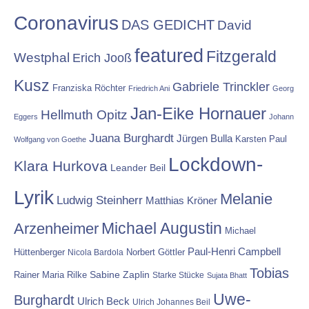
Coronavirus
DAS GEDICHT
David
featured
Fitzgerald
Westphal
Erich Jooß
Kusz
Gabriele Trinckler
Franziska Röchter
Friedrich Ani
Georg
Jan-Eike Hornauer
Hellmuth Opitz
Eggers
Johann
Juana Burghardt
Jürgen Bulla
Karsten Paul
Wolfgang von Goethe
Lockdown-
Klara Hurkova
Leander Beil
Lyrik
Melanie
Ludwig Steinherr
Matthias Kröner
Michael Augustin
Arzenheimer
Michael
Paul-Henri Campbell
Hüttenberger
Nicola Bardola
Norbert Göttler
Tobias
Rainer Maria Rilke
Sabine Zaplin
Starke Stücke
Sujata Bhatt
Uwe-
Burghardt
Ulrich Beck
Ulrich Johannes Beil