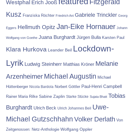
featured
Fitzgerald
Westphal
Erich Jooß
Kusz
Gabriele Trinckler
Franziska Röchter
Friedrich Ani
Georg
Jan-Eike Hornauer
Hellmuth Opitz
Eggers
Johann
Juana Burghardt
Jürgen Bulla
Karsten Paul
Wolfgang von Goethe
Lockdown-
Klara Hurkova
Leander Beil
Lyrik
Melanie
Ludwig Steinherr
Matthias Kröner
Michael Augustin
Arzenheimer
Michael
Paul-Henri Campbell
Hüttenberger
Nicola Bardola
Norbert Göttler
Tobias
Rainer Maria Rilke
Sabine Zaplin
Starke Stücke
Sujata Bhatt
Uwe-
Burghardt
Ulrich Beck
Ulrich Johannes Beil
Michael Gutzschhahn
Volker Derlath
Von
Wolfgang Oppler
Zeitgenossen: Netz-Anthologie