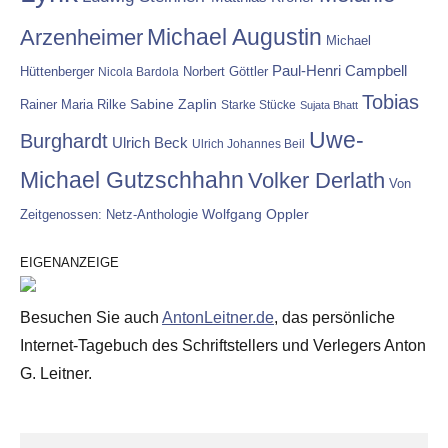
Michael Augustin
Arzenheimer
Michael
Paul-Henri Campbell
Hüttenberger
Nicola Bardola
Norbert Göttler
Tobias
Rainer Maria Rilke
Sabine Zaplin
Starke Stücke
Sujata Bhatt
Uwe-
Burghardt
Ulrich Beck
Ulrich Johannes Beil
Michael Gutzschhahn
Volker Derlath
Von
Wolfgang Oppler
Zeitgenossen: Netz-Anthologie
EIGENANZEIGE
Besuchen Sie auch
AntonLeitner.de
, das persönliche
Internet-Tagebuch des Schriftstellers und Verlegers Anton
G. Leitner.