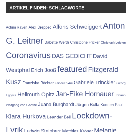
ARTIKEL FINDEN: SCHLAGWORTE
Anton
Alfons Schweiggert
Alex Dreppec
Achim Raven
G. Leitner
Babette Werth
Christophe Fricker
Christoph Leisten
Coronavirus
DAS GEDICHT
David
featured
Fitzgerald
Westphal
Erich Jooß
Kusz
Gabriele Trinckler
Franziska Röchter
Friedrich Ani
Georg
Jan-Eike Hornauer
Hellmuth Opitz
Eggers
Johann
Juana Burghardt
Jürgen Bulla
Karsten Paul
Wolfgang von Goethe
Lockdown-
Klara Hurkova
Leander Beil
Lyrik
Melanie
Ludwig Steinherr
Matthias Kröner