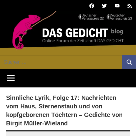
Zum
Facebook
Twitter
Youtube
Fee
Inhalt
springen
DAS
Online-
Suchen
Forum
Such
GEDICHT
nach:
von
DAS
blog
GEDICHT.
Zeitschrift
Sinnliche Lyrik, Folge 17: Nachrichten
für
Lyrik,
vom Haus, Sternenstaub und von
Essay
kopfgeborenen Töchtern – Gedichte von
und
Birgit Müller-Wieland
Kritik