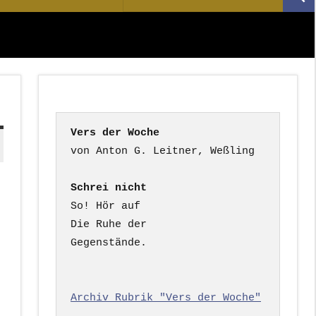
Suc
nach:
Vers der Woche
Schrei nicht
So! Hör auf

Die Ruhe der

Gegenstände.

Archiv Rubrik "Vers der Woche"