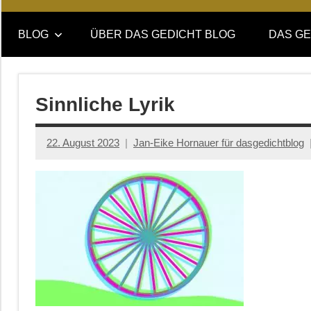
Online-
DAS
Forum
BLOG
ÜBER DAS GEDICHT BLOG
DAS GE
von
GEDICHT
DAS
GEDICHT.
blog
Zeitschrift
Sinnliche Lyrik
für
Lyrik,
22. August 2023
Jan-Eike Hornauer für dasgedichtblog
Essay
und
Kritik