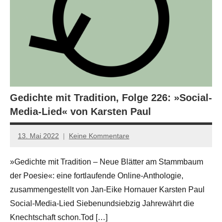
Gedichte mit Tradition, Folge 226: »Social-
Media-Lied« von Karsten Paul
13. Mai 2022
Keine Kommentare
Jan-
Eike
»Gedichte mit Tradition – Neue Blätter am Stammbaum
Hornauer
der Poesie«: eine fortlaufende Online-Anthologie,
für
dasgedichtblog
zusammengestellt von Jan-Eike Hornauer Karsten Paul
Social-Media-Lied Siebenundsiebzig Jahrewährt die
Knechtschaft schon.Tod […]