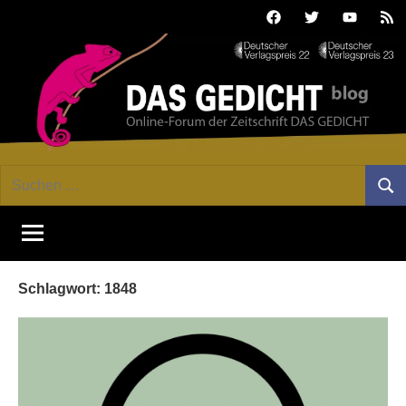
Zum
Facebook
Twitter
Youtube
Fee
Inhalt
springen
DAS
Online-
Suchen
Forum
Such
GEDICHT
nach:
von
DAS
blog
GEDICHT.
Zeitschrift
Schlagwort:
1848
für
Lyrik,
Essay
und
Kritik