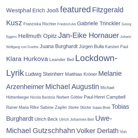
featured
Fitzgerald
Westphal
Erich Jooß
Kusz
Gabriele Trinckler
Franziska Röchter
Friedrich Ani
Georg
Jan-Eike Hornauer
Hellmuth Opitz
Eggers
Johann
Juana Burghardt
Jürgen Bulla
Karsten Paul
Wolfgang von Goethe
Lockdown-
Klara Hurkova
Leander Beil
Lyrik
Melanie
Ludwig Steinherr
Matthias Kröner
Michael Augustin
Arzenheimer
Michael
Paul-Henri Campbell
Hüttenberger
Nicola Bardola
Norbert Göttler
Tobias
Rainer Maria Rilke
Sabine Zaplin
Starke Stücke
Sujata Bhatt
Uwe-
Burghardt
Ulrich Beck
Ulrich Johannes Beil
Michael Gutzschhahn
Volker Derlath
Von