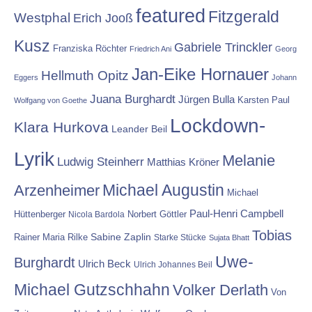
featured
Fitzgerald
Westphal
Erich Jooß
Kusz
Gabriele Trinckler
Franziska Röchter
Friedrich Ani
Georg
Jan-Eike Hornauer
Hellmuth Opitz
Eggers
Johann
Juana Burghardt
Jürgen Bulla
Karsten Paul
Wolfgang von Goethe
Lockdown-
Klara Hurkova
Leander Beil
Lyrik
Melanie
Ludwig Steinherr
Matthias Kröner
Michael Augustin
Arzenheimer
Michael
Paul-Henri Campbell
Hüttenberger
Nicola Bardola
Norbert Göttler
Tobias
Rainer Maria Rilke
Sabine Zaplin
Starke Stücke
Sujata Bhatt
Uwe-
Burghardt
Ulrich Beck
Ulrich Johannes Beil
Michael Gutzschhahn
Volker Derlath
Von