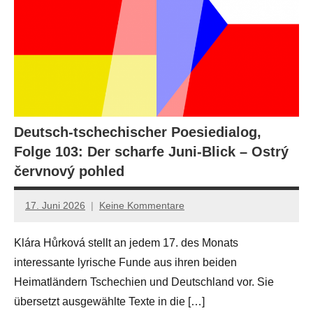
Deutsch-tschechischer Poesiedialog,
Folge 103: Der scharfe Juni-Blick – Ostrý
červnový pohled
17. Juni 2026
Keine Kommentare
Jan-
Eike
Klára Hůrková stellt an jedem 17. des Monats
Hornauer
interessante lyrische Funde aus ihren beiden
für
dasgedichtblog
Heimatländern Tschechien und Deutschland vor. Sie
übersetzt ausgewählte Texte in die […]