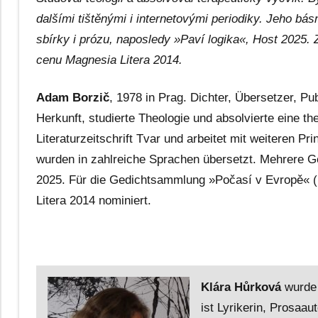
dalšími tištěnými i internetovými periodiky. Jeho b
sbírky i prózu, naposledy »Paví logika«, Host 2025
cenu Magnesia Litera 2014.
Adam Borzič
, 1978 in Prag. Dichter, Übersetzer, Pu
Herkunft, studierte Theologie und absolvierte eine t
Literaturzeitschrift Tvar und arbeitet mit weiteren 
wurden in zahlreiche Sprachen übersetzt. Mehrere Ge
2025. Für die Gedichtsammlung »Počasí v Evropě« (
Litera 2014 nominiert.
Klára Hůrková
wurde 
ist Lyrikerin, Prosaa