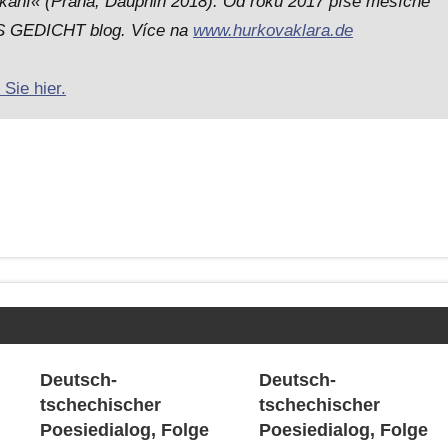
tkání« (Praha, Dauphin 2018). Od roku 2017 píše měsíčně
AS GEDICHT blog. Více na
www.hurkovaklara.de
Sie hier.
Deutsch-
Deutsch-
tschechischer
tschechischer
Poesiedialog, Folge
Poesiedialog, Folge