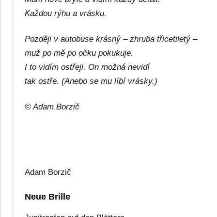
Každou rýhu a vrásku.
Později v autobuse krásný – zhruba třicetiletý –
muž po mě po očku pokukuje.
I to vidím ostřeji. On možná nevidí
tak ostře. (Anebo se mu líbí vrásky.)
© Adam Borzič
Adam Borzič
Neue Brille