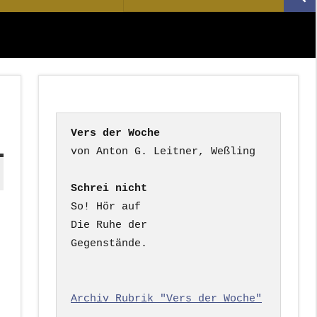
Suc
nach:
Vers der Woche
Schrei nicht
So! Hör auf

Die Ruhe der

Gegenstände.

Archiv Rubrik "Vers der Woche"