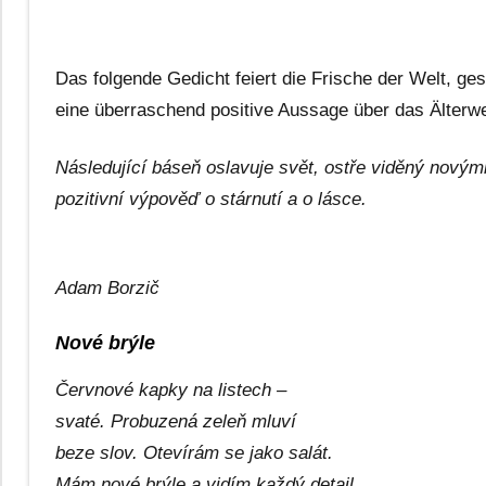
Das folgende Gedicht feiert die Frische der Welt, ges
eine überraschend positive Aussage über das Älterwe
Následující báseň oslavuje svět, ostře viděný novým
pozitivní výpověď o stárnutí a o lásce.
Adam Borzič
Nové brýle
Červnové kapky na listech –
svaté. Probuzená zeleň mluví
beze slov. Otevírám se jako salát.
Mám nové brýle a vidím každý detail.