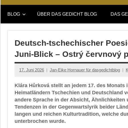
Online-
DAS
Forum
BLOG
ÜBER DAS GEDICHT BLOG
DAS GE
von
GEDICHT
DAS
GEDICHT.
blog
Zeitschrift
Deutsch-tschechischer Poesie
für
Juni-Blick – Ostrý červnový 
Lyrik,
Essay
und
17. Juni 2026
Jan-Eike Hornauer für dasgedichtblog
K
Kritik
Klára Hůrková stellt an jedem 17. des Monats 
Heimatländern Tschechien und Deutschland vor
andere Sprache in der Absicht, Ähnlichkeiten
Tendenzen in der Gegenwartslyrik beider Lände
langen und reichen Kulturtradition, welche du
unterbrochen wurde.