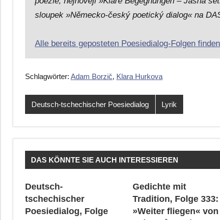
poezie, nejnověji »Klare Begegnungen – Jasná se
sloupek »Německo-český poetický dialog« na D
Alle bereits geposteten Poesiedialog-Folgen finden 
Schlagwörter:
Adam Borzič
,
Klara Hurkova
Deutsch-tschechischer Poesiedialog
Lyrik
DAS KÖNNTE SIE AUCH INTERESSIEREN
Deutsch-
Gedichte mit
tschechischer
Tradition, Folge 333:
Poesiedialog, Folge
»Weiter fliegen« von