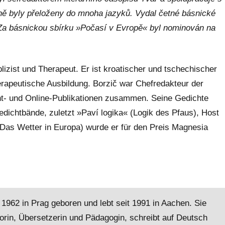
ásně byly přeloženy do mnoha jazyků. Vydal četné básnické
. Za básnickou sbírku »Počasí v Evropě« byl nominován na
blizist und Therapeut. Er ist kroatischer und tschechischer
herapeutische Ausbildung. Borzič war Chefredakteur der
Print- und Online-Publikationen zusammen. Seine Gedichte
dichtbände, zuletzt »Paví logika« (Logik des Pfaus), Host
Das Wetter in Europa) wurde er für den Preis Magnesia
1962 in Prag geboren und lebt seit 1991 in Aachen. Sie
utorin, Übersetzerin und Pädagogin, schreibt auf Deutsch