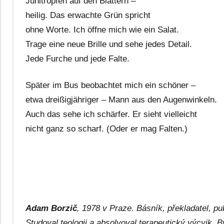
Junitropfen auf den Blättern –
heilig. Das erwachte Grün spricht
ohne Worte. Ich öffne mich wie ein Salat.
Trage eine neue Brille und sehe jedes Detail.
Jede Furche und jede Falte.
Später im Bus beobachtet mich ein schöner –
etwa dreißigjähriger – Mann aus den Augenwinkeln.
Auch das sehe ich schärfer. Er sieht vielleicht
nicht ganz so scharf. (Oder er mag Falten.)
Adam Borzič
, 1978 v Praze. Básník, překladatel, p
Studoval teologii a absolvoval terapeutický výcvik. 