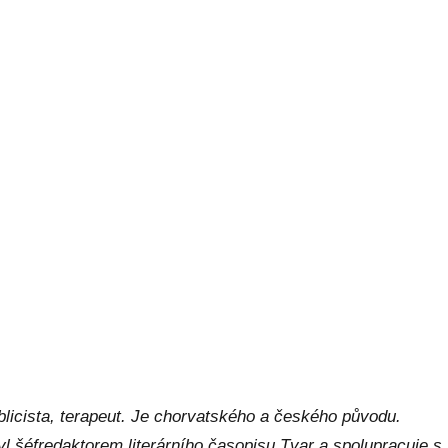
ublicista, terapeut. Je chorvatského a českého původu.
Byl šéfredaktorem literárního časopisu Tvar a spolupracuje s