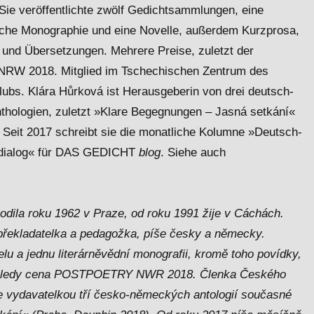
Sie veröffentlichte zwölf Gedichtsammlungen, eine
liche Monographie und eine Novelle, außerdem Kurzprosa,
und Übersetzungen. Mehrere Preise, zuletzt der
W 2018. Mitglied im Tschechischen Zentrum des
lubs. Klára Hůrková ist Herausgeberin von drei deutsch-
nthologien, zuletzt »Klare Begegnungen
–
Jasná setkání«
 Seit 2017 schreibt sie die monatliche Kolumne »Deutsch-
edialog« für DAS GEDICHT
blog
. Siehe auch
odila roku 1962 v Praze, od roku 1991 žije v Cáchách.
 překladatelka a pedagožka, píše česky a německy.
lu a jednu literárněvědní monografii, kromě toho povídky,
aposledy cena POSTPOETRY NWR 2018. Členka Českého
e vydavatelkou tří česko-německých antologií současné