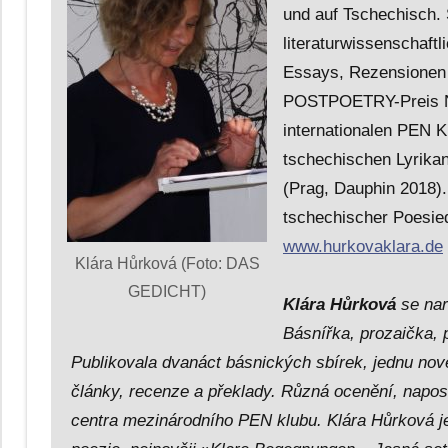
und auf Tschechisch. 
literaturwissenschaft
Essays, Rezensionen 
POSTPOETRY-Preis NR
internationalen PEN K
tschechischen Lyrika
(Prag, Dauphin 2018).
tschechischer Poesi
www.hurkovaklara.de
Klára Hůrková (Foto: DAS
GEDICHT)
Klára Hůrková
se nar
Básnířka, prozaička,
Publikovala dvanáct básnických sbírek, jednu nove
články, recenze a překlady. Různá ocenění, n
centra mezinárodního PEN klubu. Klára Hůrková j