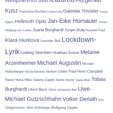
Westphal
Erich Jooß
Kusz
Gabriele Trinckler
Franziska Röchter
Friedrich Ani
Georg
Jan-Eike Hornauer
Hellmuth Opitz
Eggers
Johann
Juana Burghardt
Jürgen Bulla
Karsten Paul
Wolfgang von Goethe
Lockdown-
Klara Hurkova
Leander Beil
Lyrik
Melanie
Ludwig Steinherr
Matthias Kröner
Michael Augustin
Arzenheimer
Michael
Paul-Henri Campbell
Hüttenberger
Nicola Bardola
Norbert Göttler
Tobias
Rainer Maria Rilke
Sabine Zaplin
Starke Stücke
Sujata Bhatt
Uwe-
Burghardt
Ulrich Beck
Ulrich Johannes Beil
Michael Gutzschhahn
Volker Derlath
Von
Wolfgang Oppler
Zeitgenossen: Netz-Anthologie