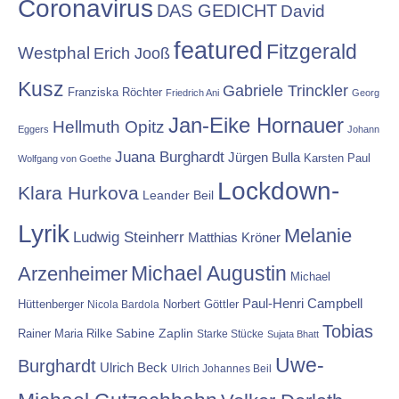
Coronavirus
DAS GEDICHT
David
featured
Fitzgerald
Westphal
Erich Jooß
Kusz
Gabriele Trinckler
Franziska Röchter
Friedrich Ani
Georg
Jan-Eike Hornauer
Hellmuth Opitz
Eggers
Johann
Juana Burghardt
Jürgen Bulla
Karsten Paul
Wolfgang von Goethe
Lockdown-
Klara Hurkova
Leander Beil
Lyrik
Melanie
Ludwig Steinherr
Matthias Kröner
Michael Augustin
Arzenheimer
Michael
Paul-Henri Campbell
Hüttenberger
Nicola Bardola
Norbert Göttler
Tobias
Rainer Maria Rilke
Sabine Zaplin
Starke Stücke
Sujata Bhatt
Uwe-
Burghardt
Ulrich Beck
Ulrich Johannes Beil