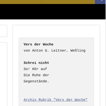
Suc
nach:
Vers der Woche
Schrei nicht
So! Hör auf

Die Ruhe der

Gegenstände.

Archiv Rubrik "Vers der Woche"