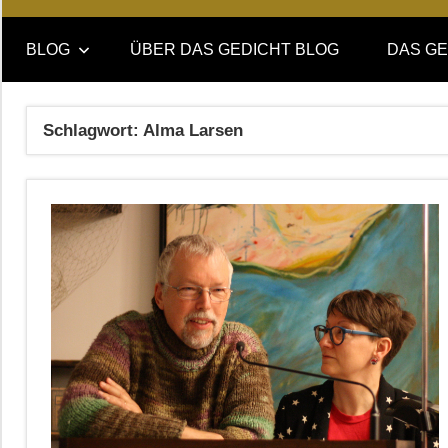
Online-
DAS
Forum
BLOG
ÜBER DAS GEDICHT BLOG
DAS GE
von
GEDICHT
DAS
GEDICHT.
blog
Schlagwort:
Alma Larsen
Zeitschrift
für
Lyrik,
Essay
und
Kritik