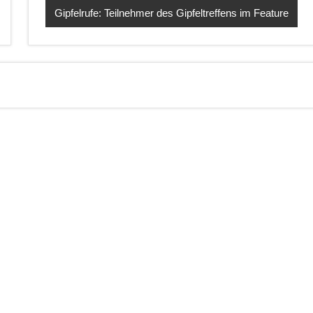
Gipfelrufe: Teilnehmer des Gipfeltreffens im Feature