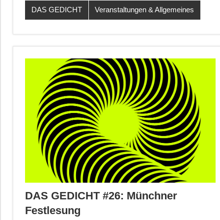
DAS GEDICHT
Veranstaltungen & Allgemeines
DAS GEDICHT #26: Münchner
Festlesung