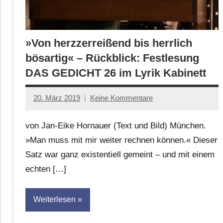
»Von herzzerreißend bis herrlich
bösartig« – Rückblick: Festlesung
DAS GEDICHT 26 im Lyrik Kabinett
20. März 2019
Keine Kommentare
Jan-
Eike
von Jan-Eike Hornauer (Text und Bild) München.
Hornauer
»Man muss mit mir weiter rechnen können.« Dieser
für
Satz war ganz existentiell gemeint – und mit einem
dasgedichtblog
echten […]
Weiterlesen