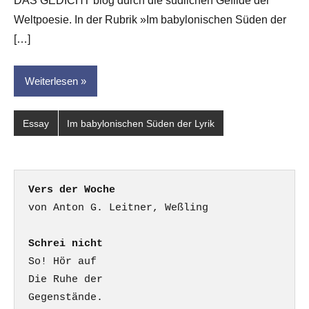
DAS GEDICHT blog durch die südlichen Gefilde der
Weltpoesie. In der Rubrik »Im babylonischen Süden der
[…]
Weiterlesen
Essay
Im babylonischen Süden der Lyrik
Vers der Woche
Schrei nicht
So! Hör auf

Die Ruhe der

Gegenstände.
