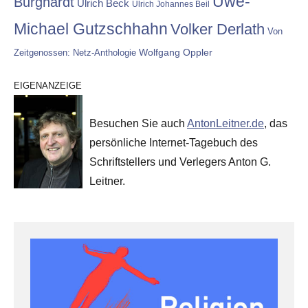
Uwe-
Burghardt
Ulrich Beck
Ulrich Johannes Beil
Michael Gutzschhahn
Volker Derlath
Von
Wolfgang Oppler
Zeitgenossen: Netz-Anthologie
EIGENANZEIGE
Besuchen Sie auch
AntonLeitner.de
, das
persönliche Internet-Tagebuch des
Schriftstellers und Verlegers Anton G.
Leitner.