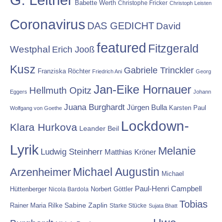
Babette Werth
Christophe Fricker
Christoph Leisten
Coronavirus
DAS GEDICHT
David
featured
Fitzgerald
Westphal
Erich Jooß
Kusz
Gabriele Trinckler
Franziska Röchter
Friedrich Ani
Georg
Jan-Eike Hornauer
Hellmuth Opitz
Eggers
Johann
Juana Burghardt
Jürgen Bulla
Karsten Paul
Wolfgang von Goethe
Lockdown-
Klara Hurkova
Leander Beil
Lyrik
Melanie
Ludwig Steinherr
Matthias Kröner
Michael Augustin
Arzenheimer
Michael
Paul-Henri Campbell
Hüttenberger
Nicola Bardola
Norbert Göttler
Tobias
Rainer Maria Rilke
Sabine Zaplin
Starke Stücke
Sujata Bhatt