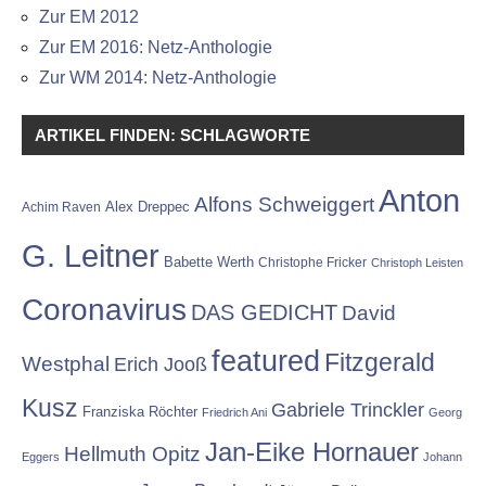
Zur EM 2012
Zur EM 2016: Netz-Anthologie
Zur WM 2014: Netz-Anthologie
ARTIKEL FINDEN: SCHLAGWORTE
Anton
Alfons Schweiggert
Alex Dreppec
Achim Raven
G. Leitner
Babette Werth
Christophe Fricker
Christoph Leisten
Coronavirus
DAS GEDICHT
David
featured
Fitzgerald
Westphal
Erich Jooß
Kusz
Gabriele Trinckler
Franziska Röchter
Friedrich Ani
Georg
Jan-Eike Hornauer
Hellmuth Opitz
Eggers
Johann