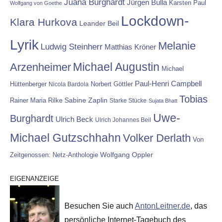
Juana Burghardt
Jürgen Bulla
Karsten Paul
Wolfgang von Goethe
Lockdown-
Klara Hurkova
Leander Beil
Lyrik
Melanie
Ludwig Steinherr
Matthias Kröner
Michael Augustin
Arzenheimer
Michael
Paul-Henri Campbell
Hüttenberger
Nicola Bardola
Norbert Göttler
Tobias
Rainer Maria Rilke
Sabine Zaplin
Starke Stücke
Sujata Bhatt
Uwe-
Burghardt
Ulrich Beck
Ulrich Johannes Beil
Michael Gutzschhahn
Volker Derlath
Von
Wolfgang Oppler
Zeitgenossen: Netz-Anthologie
EIGENANZEIGE
Besuchen Sie auch
AntonLeitner.de
, das
persönliche Internet-Tagebuch des