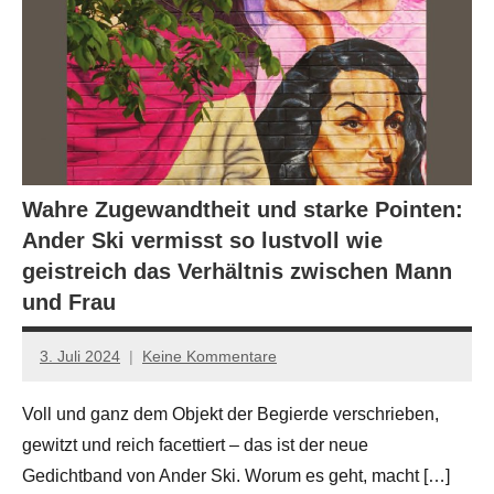
Wahre Zugewandtheit und starke Pointen:
Ander Ski vermisst so lustvoll wie
geistreich das Verhältnis zwischen Mann
und Frau
3. Juli 2024
Keine Kommentare
Jan-
Eike
Voll und ganz dem Objekt der Begierde verschrieben,
Hornauer
gewitzt und reich facettiert – das ist der neue
für
dasgedichtblog
Gedichtband von Ander Ski. Worum es geht, macht […]