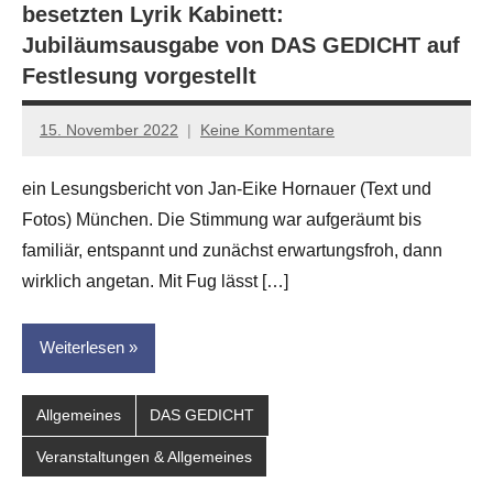
besetzten Lyrik Kabinett:
Jubiläumsausgabe von DAS GEDICHT auf
Festlesung vorgestellt
15. November 2022
Keine Kommentare
Jan-
Eike
ein Lesungsbericht von Jan-Eike Hornauer (Text und
Hornauer
Fotos) München. Die Stimmung war aufgeräumt bis
für
dasgedichtblog
familiär, entspannt und zunächst erwartungsfroh, dann
wirklich angetan. Mit Fug lässt […]
Weiterlesen
Allgemeines
DAS GEDICHT
Veranstaltungen & Allgemeines