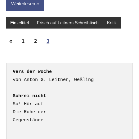
Weiterlesen
Einzeltitel
Frisch auf Leitners Schreibtisch
Kritik
Seitennummerierung
Vorherige
«
1
2
3
der
Beiträge
Beiträge
Vers der Woche
Schrei nicht
So! Hör auf

Die Ruhe der

Gegenstände.
