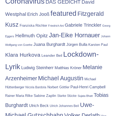
Coronavirus
DAS GEDICHT
David
featured
Fitzgerald
Westphal
Erich Jooß
Kusz
Gabriele Trinckler
Franziska Röchter
Friedrich Ani
Georg
Jan-Eike Hornauer
Hellmuth Opitz
Eggers
Johann
Juana Burghardt
Jürgen Bulla
Karsten Paul
Wolfgang von Goethe
Lockdown-
Klara Hurkova
Leander Beil
Lyrik
Melanie
Ludwig Steinherr
Matthias Kröner
Michael Augustin
Arzenheimer
Michael
Paul-Henri Campbell
Hüttenberger
Nicola Bardola
Norbert Göttler
Tobias
Rainer Maria Rilke
Sabine Zaplin
Starke Stücke
Sujata Bhatt
Uwe-
Burghardt
Ulrich Beck
Ulrich Johannes Beil
Michael Gutzschhahn
Volker Derlath