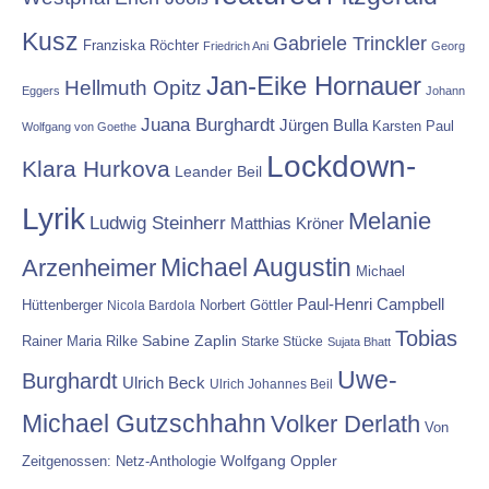
Kusz
Gabriele Trinckler
Franziska Röchter
Friedrich Ani
Georg
Jan-Eike Hornauer
Hellmuth Opitz
Eggers
Johann
Juana Burghardt
Jürgen Bulla
Karsten Paul
Wolfgang von Goethe
Lockdown-
Klara Hurkova
Leander Beil
Lyrik
Melanie
Ludwig Steinherr
Matthias Kröner
Michael Augustin
Arzenheimer
Michael
Paul-Henri Campbell
Hüttenberger
Nicola Bardola
Norbert Göttler
Tobias
Rainer Maria Rilke
Sabine Zaplin
Starke Stücke
Sujata Bhatt
Uwe-
Burghardt
Ulrich Beck
Ulrich Johannes Beil
Michael Gutzschhahn
Volker Derlath
Von
Wolfgang Oppler
Zeitgenossen: Netz-Anthologie