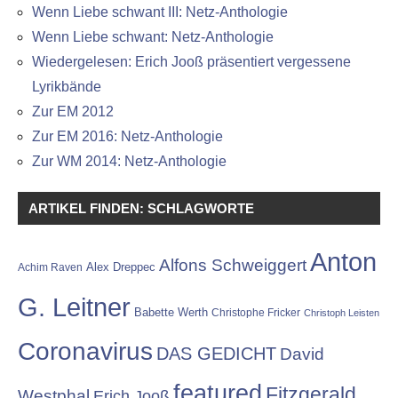
Wenn Liebe schwant III: Netz-Anthologie
Wenn Liebe schwant: Netz-Anthologie
Wiedergelesen: Erich Jooß präsentiert vergessene
Lyrikbände
Zur EM 2012
Zur EM 2016: Netz-Anthologie
Zur WM 2014: Netz-Anthologie
ARTIKEL FINDEN: SCHLAGWORTE
Anton
Alfons Schweiggert
Alex Dreppec
Achim Raven
G. Leitner
Babette Werth
Christophe Fricker
Christoph Leisten
Coronavirus
DAS GEDICHT
David
featured
Fitzgerald
Westphal
Erich Jooß