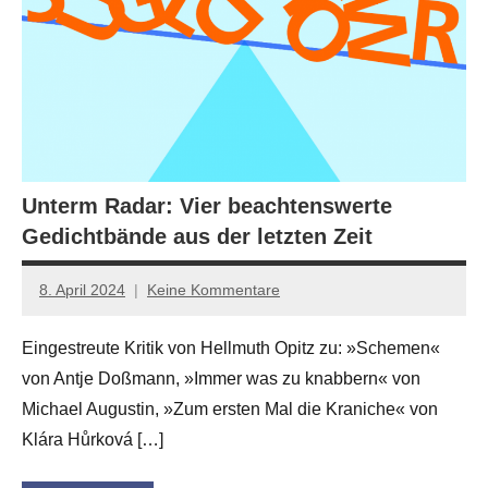
Unterm Radar: Vier beachtenswerte
Gedichtbände aus der letzten Zeit
8. April 2024
Keine Kommentare
Jan-
Eike
Eingestreute Kritik von Hellmuth Opitz zu: »Schemen«
Hornauer
von Antje Doßmann, »Immer was zu knabbern« von
für
dasgedichtblog
Michael Augustin, »Zum ersten Mal die Kraniche« von
Klára Hůrková […]