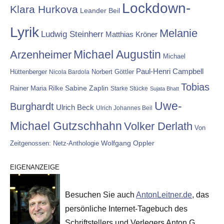
Lockdown-
Klara Hurkova
Leander Beil
Lyrik
Melanie
Ludwig Steinherr
Matthias Kröner
Michael Augustin
Arzenheimer
Michael
Paul-Henri Campbell
Hüttenberger
Nicola Bardola
Norbert Göttler
Tobias
Rainer Maria Rilke
Sabine Zaplin
Starke Stücke
Sujata Bhatt
Uwe-
Burghardt
Ulrich Beck
Ulrich Johannes Beil
Michael Gutzschhahn
Volker Derlath
Von
Wolfgang Oppler
Zeitgenossen: Netz-Anthologie
EIGENANZEIGE
Besuchen Sie auch
AntonLeitner.de
, das
persönliche Internet-Tagebuch des
Schriftstellers und Verlegers Anton G.