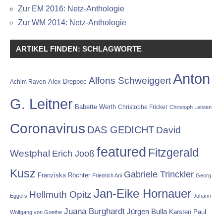
Zur EM 2016: Netz-Anthologie
Zur WM 2014: Netz-Anthologie
ARTIKEL FINDEN: SCHLAGWORTE
Anton
Alfons Schweiggert
Alex Dreppec
Achim Raven
G. Leitner
Babette Werth
Christophe Fricker
Christoph Leisten
Coronavirus
DAS GEDICHT
David
featured
Fitzgerald
Westphal
Erich Jooß
Kusz
Gabriele Trinckler
Franziska Röchter
Friedrich Ani
Georg
Jan-Eike Hornauer
Hellmuth Opitz
Eggers
Johann
Juana Burghardt
Jürgen Bulla
Karsten Paul
Wolfgang von Goethe