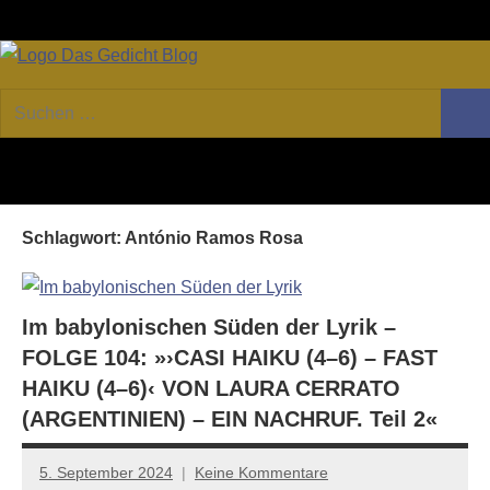
Zum
Facebook
Twitter
Youtube
Fee
Inhalt
springen
DAS
Online-
Suchen
Forum
Such
GEDICHT
nach:
von
DAS
blog
GEDICHT.
Zeitschrift
Schlagwort:
António Ramos Rosa
für
Lyrik,
Essay
und
Im babylonischen Süden der Lyrik –
Kritik
FOLGE 104: »›CASI HAIKU (4–6) – FAST
HAIKU (4–6)‹ VON LAURA CERRATO
(ARGENTINIEN) – EIN NACHRUF. Teil 2«
5. September 2024
Keine Kommentare
Anton