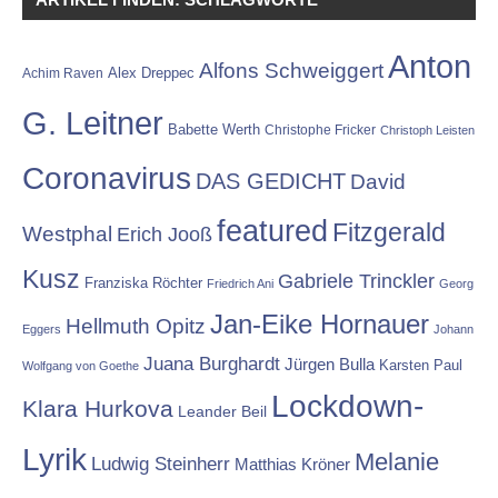
Anton
Alfons Schweiggert
Alex Dreppec
Achim Raven
G. Leitner
Babette Werth
Christophe Fricker
Christoph Leisten
Coronavirus
DAS GEDICHT
David
featured
Fitzgerald
Westphal
Erich Jooß
Kusz
Gabriele Trinckler
Franziska Röchter
Friedrich Ani
Georg
Jan-Eike Hornauer
Hellmuth Opitz
Eggers
Johann
Juana Burghardt
Jürgen Bulla
Karsten Paul
Wolfgang von Goethe
Lockdown-
Klara Hurkova
Leander Beil
Lyrik
Melanie
Ludwig Steinherr
Matthias Kröner