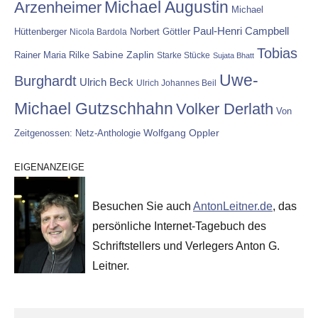
Michael Augustin
Arzenheimer
Michael
Paul-Henri Campbell
Hüttenberger
Nicola Bardola
Norbert Göttler
Tobias
Rainer Maria Rilke
Sabine Zaplin
Starke Stücke
Sujata Bhatt
Uwe-
Burghardt
Ulrich Beck
Ulrich Johannes Beil
Michael Gutzschhahn
Volker Derlath
Von
Wolfgang Oppler
Zeitgenossen: Netz-Anthologie
EIGENANZEIGE
Besuchen Sie auch
AntonLeitner.de
, das
persönliche Internet-Tagebuch des
Schriftstellers und Verlegers Anton G.
Leitner.