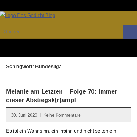
Zum
Facebook
Twitter
Youtube
Fee
Inhalt
springen
DAS
Online-
Suchen
Forum
Such
GEDICHT
nach:
von
DAS
blog
GEDICHT.
Zeitschrift
Schlagwort:
Bundesliga
für
Lyrik,
Essay
und
Melanie am Letzten – Folge 70: Immer
Kritik
dieser Abstiegsk(r)ampf
30. Juni 2020
Keine Kommentare
Anton
G.
Es ist ein Wahnsinn, ein Irrsinn und nicht selten ein
Leitner