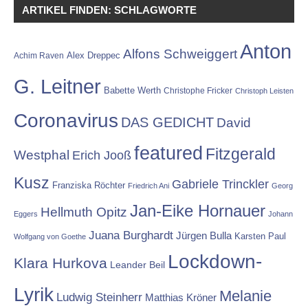
ARTIKEL FINDEN: SCHLAGWORTE
Anton
Alfons Schweiggert
Alex Dreppec
Achim Raven
G. Leitner
Babette Werth
Christophe Fricker
Christoph Leisten
Coronavirus
DAS GEDICHT
David
featured
Fitzgerald
Westphal
Erich Jooß
Kusz
Gabriele Trinckler
Franziska Röchter
Friedrich Ani
Georg
Jan-Eike Hornauer
Hellmuth Opitz
Eggers
Johann
Juana Burghardt
Jürgen Bulla
Karsten Paul
Wolfgang von Goethe
Lockdown-
Klara Hurkova
Leander Beil
Lyrik
Melanie
Ludwig Steinherr
Matthias Kröner