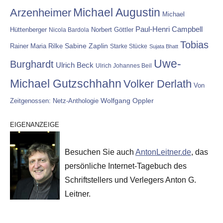
Michael Augustin
Arzenheimer
Michael
Paul-Henri Campbell
Hüttenberger
Nicola Bardola
Norbert Göttler
Tobias
Rainer Maria Rilke
Sabine Zaplin
Starke Stücke
Sujata Bhatt
Uwe-
Burghardt
Ulrich Beck
Ulrich Johannes Beil
Michael Gutzschhahn
Volker Derlath
Von
Wolfgang Oppler
Zeitgenossen: Netz-Anthologie
EIGENANZEIGE
Besuchen Sie auch
AntonLeitner.de
, das
persönliche Internet-Tagebuch des
Schriftstellers und Verlegers Anton G.
Leitner.