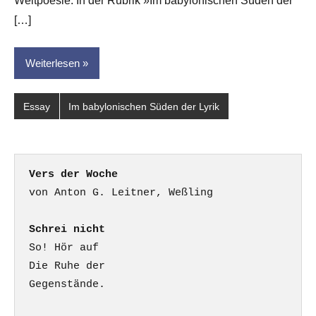
Weltpoesie. In der Rubrik »Im babylonischen Süden der
[…]
Weiterlesen
Essay
Im babylonischen Süden der Lyrik
Vers der Woche
Schrei nicht
So! Hör auf

Die Ruhe der

Gegenstände.
