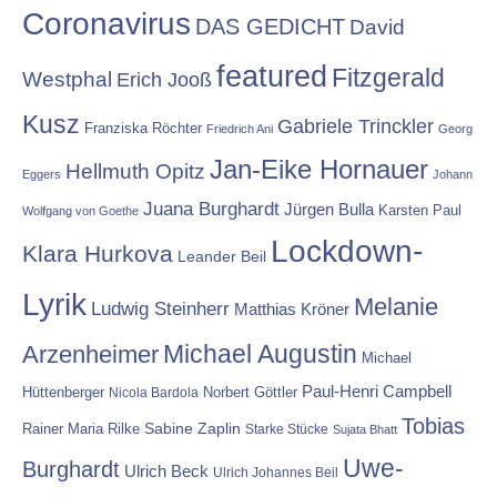
Coronavirus
DAS GEDICHT
David
featured
Fitzgerald
Westphal
Erich Jooß
Kusz
Gabriele Trinckler
Franziska Röchter
Friedrich Ani
Georg
Jan-Eike Hornauer
Hellmuth Opitz
Eggers
Johann
Juana Burghardt
Jürgen Bulla
Karsten Paul
Wolfgang von Goethe
Lockdown-
Klara Hurkova
Leander Beil
Lyrik
Melanie
Ludwig Steinherr
Matthias Kröner
Michael Augustin
Arzenheimer
Michael
Paul-Henri Campbell
Hüttenberger
Nicola Bardola
Norbert Göttler
Tobias
Rainer Maria Rilke
Sabine Zaplin
Starke Stücke
Sujata Bhatt
Uwe-
Burghardt
Ulrich Beck
Ulrich Johannes Beil