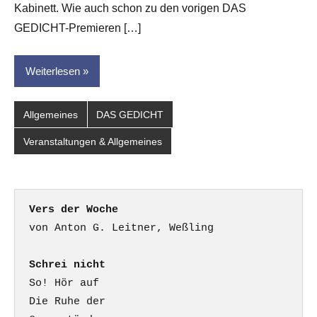
dasgedichtblog
Kabinett. Wie auch schon zu den vorigen DAS
GEDICHT-Premieren […]
Weiterlesen
Allgemeines
DAS GEDICHT
Veranstaltungen & Allgemeines
Vers der Woche
Schrei nicht
So! Hör auf

Die Ruhe der
