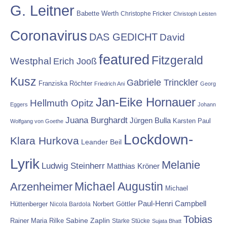
G. Leitner
Babette Werth
Christophe Fricker
Christoph Leisten
Coronavirus
DAS GEDICHT
David
featured
Fitzgerald
Westphal
Erich Jooß
Kusz
Gabriele Trinckler
Franziska Röchter
Friedrich Ani
Georg
Jan-Eike Hornauer
Hellmuth Opitz
Eggers
Johann
Juana Burghardt
Jürgen Bulla
Karsten Paul
Wolfgang von Goethe
Lockdown-
Klara Hurkova
Leander Beil
Lyrik
Melanie
Ludwig Steinherr
Matthias Kröner
Michael Augustin
Arzenheimer
Michael
Paul-Henri Campbell
Hüttenberger
Nicola Bardola
Norbert Göttler
Tobias
Rainer Maria Rilke
Sabine Zaplin
Starke Stücke
Sujata Bhatt